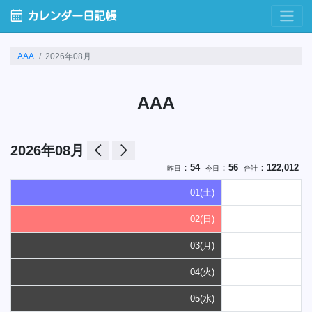
calendar_month
カレンダー日記帳
AAA
2026年08月
AAA
arrow_back_ios
arrow_forward_ios
2026年08月
：
54
：
56
：
122,012
昨日
今日
合計
01(土)
02(日)
03(月)
04(火)
05(水)