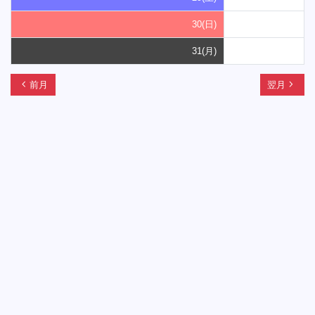
30(日)
31(月)
chevron_left
navigate_next
前月
翌月